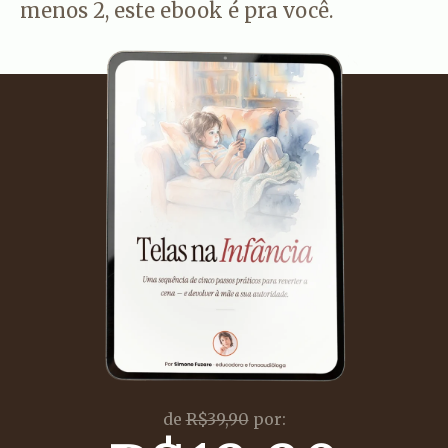
menos 2, este ebook é pra você.
de
R$39,90
por: