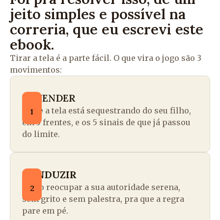
jeito simples e possível na
correria, que eu escrevi este
ebook.
Tirar a tela é a parte fácil. O que vira o jogo são 3
movimentos:
ENTENDER
o que a tela está sequestrando do seu filho,
1
em 5 frentes, e os 5 sinais de que já passou
do limite.
CONDUZIR
como reocupar a sua autoridade serena,
2
sem grito e sem palestra, pra que a regra
pare em pé.