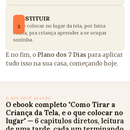
SUBSTITUIR
o que colocar no lugar da tela, por faixa
3
etária, pra criança aprender a se ocupar
sozinha.
E no fim, o
Plano dos 7 Dias
para aplicar
tudo isso na sua casa, começando hoje.
O QUE VOCÊ RECEBE
O ebook completo "Como Tirar a
Criança da Tela, e o que colocar no
lugar"
— 6 capítulos diretos, leitura
de uma tarde, cada um terminando