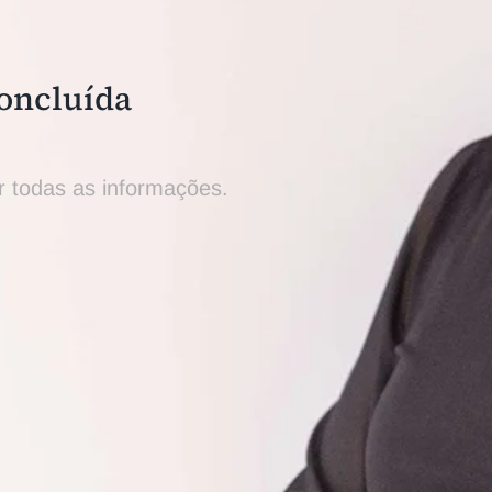
concluída
 todas as informações.